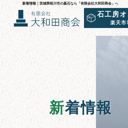
新着情報｜茨城県桜川市の墓石なら「有限会社大和田商会」へ
石工房オ
楽天市
新
着情報