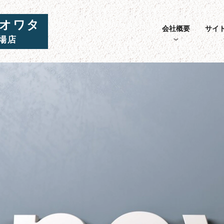
オワタ
会社概要
サイ
場店