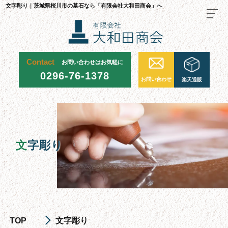
文字彫り｜茨城県桜川市の墓石なら「有限会社大和田商会」へ
Contact
お問い合わせはお気軽に
TOP
0296-76-1378
お問い合わせ
楽天通販
料金・ご注文の流れ
当社が選ばれる理由
施工事例
文
字彫り
お墓について
お墓を建てる
お墓のリフォーム・修繕
お墓じまい
TOP
文字彫り