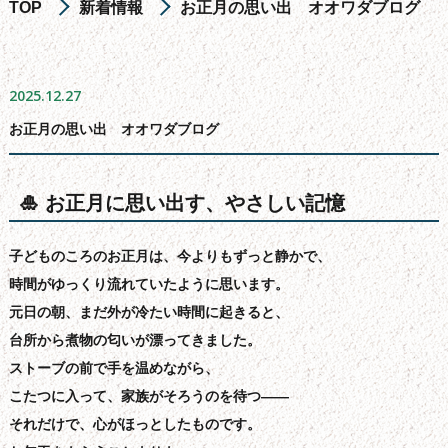
TOP
新着情報
お正月の思い出 オオワダブログ
お墓の引っ越し
文字彫り
2025.12.27
採用情報
お正月の思い出 オオワダブログ
楽天通販
スタッフ紹介
🎍 お正月に思い出す、やさしい記憶
よくある質問
子どものころのお正月は、今よりもずっと静かで、
会社概要
時間がゆっくり流れていたように思います。
元日の朝、まだ外が冷たい時間に起きると、
お問い合わせフォーム
台所から煮物の匂いが漂ってきました。
サイトマップ
ストーブの前で手を温めながら、
新着情報
こたつに入って、家族がそろうのを待つ——
それだけで、心がほっとしたものです。