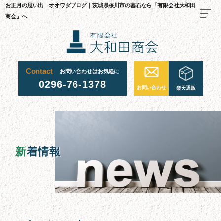
お正月の思い出 オオワダブログ｜茨城県桜川市の墓石なら「有限会社大和田
商会」へ
TOP
Contact
お問い合わせはお気軽に
料金・ご注文の流れ
0296-76-1378
お問い合わせ
楽天通販
当社が選ばれる理由
施工事例
お墓について
新
着情報
お墓を建てる
お墓のリフォーム・修繕
お墓じまい