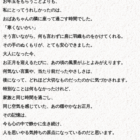
お年玉をもらうことよりも、
私にとってうれしかったのは、
おばあちゃんの隣に座って過ごす時間
でした。
「寒くないかい」
そう言いながら、何も言わずに肩に羽織ものをかけてくれる。
その手のぬくもりが、とても安心できました。
大人になった今、
お正月を迎えるたびに、あの頃の風景がふとよみがえります。
何気ない言葉や、当たり前だったやさしさは、
後になって、どれほど大切なものだったのかに気づかされます。
特別なことは何もなかったけれど、
家族と同じ時間を過ごし、
同じ空気を感じていた、あの穏やかなお正月。
その記憶は、
今も心の中で静かに生き続け、
人を思いやる気持ちの原点になっているのだと思います。