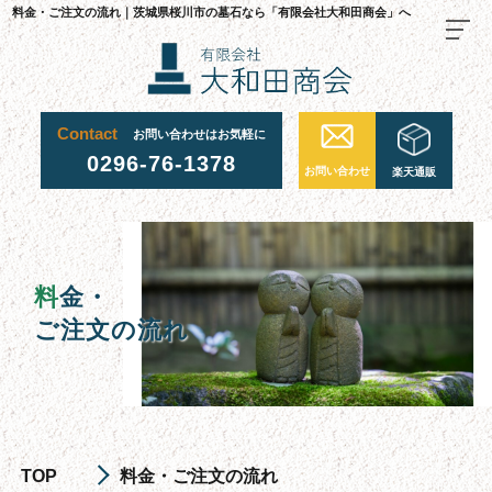
料金・ご注文の流れ｜茨城県桜川市の墓石なら「有限会社大和田商会」へ
Contact
お問い合わせはお気軽に
TOP
0296-76-1378
お問い合わせ
楽天通販
料金・ご注文の流れ
当社が選ばれる理由
施工事例
料
金・
お墓について
ご注文の流れ
お墓を建てる
お墓のリフォーム・修繕
お墓じまい
TOP
料金・ご注文の流れ