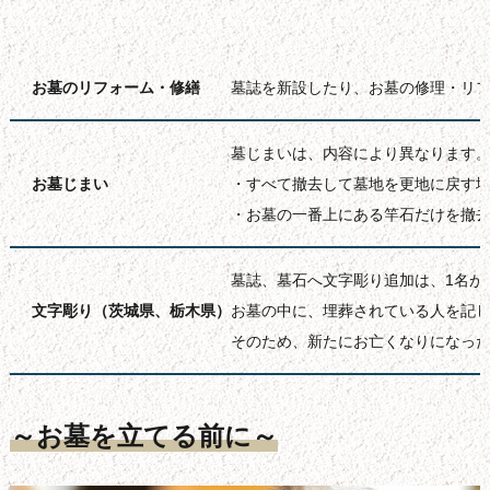
お墓のリフォーム・修繕
墓誌を新設したり、お墓の修理・リフォ
墓じまいは、内容により異なります
お墓じまい
・すべて撤去して墓地を更地に戻す場
・お墓の一番上にある竿石だけを撤去
墓誌、墓石へ文字彫り追加は、1名が3
文字彫り（茨城県、栃木県）
お墓の中に、埋葬されている人を記
そのため、新たにお亡くなりになっ
～お墓を立てる前に～