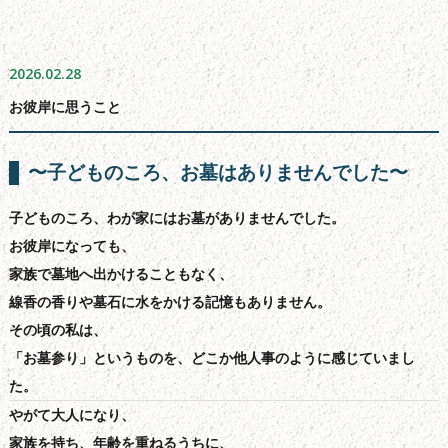
お墓の引っ越し
文字彫り
2026.02.28
お彼岸に思うこと
採用情報
楽天通販
〜子どものころ、お墓はありませんでした〜
スタッフ紹介
子どものころ、わが家にはお墓がありませんでした。
よくある質問
お彼岸になっても、
会社概要
家族で墓地へ出かけることもなく、
線香の香りや墓石に水をかける記憶もありません。
お問い合わせフォーム
その頃の私は、
サイトマップ
「お墓参り」というものを、どこか他人事のように感じていまし
た。
新着情報
やがて大人になり、
家族を持ち、年齢を重ねるうちに、