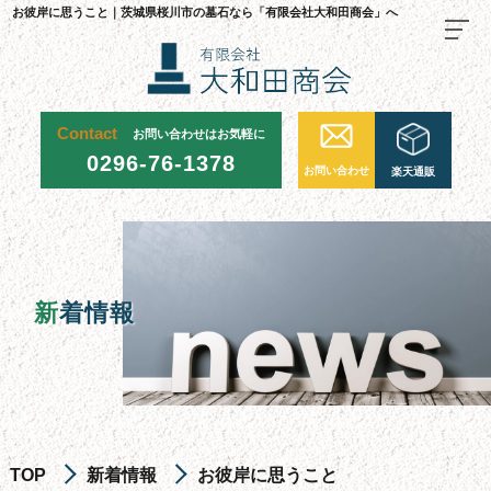
お彼岸に思うこと｜茨城県桜川市の墓石なら「有限会社大和田商会」へ
Contact
お問い合わせはお気軽に
TOP
0296-76-1378
お問い合わせ
楽天通販
料金・ご注文の流れ
当社が選ばれる理由
施工事例
新
着情報
お墓について
お墓を建てる
お墓のリフォーム・修繕
お墓じまい
TOP
新着情報
お彼岸に思うこと