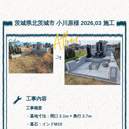
お墓の引っ越し
文字彫り
茨城県北茨城市
小川原様
2026,03
施工
採用情報
楽天通販
スタッフ紹介
よくある質問
会社概要
お問い合わせフォーム
工事内容
サイトマップ
工事概要
新着情報
・墓地寸法：間口 2.1m × 奥行 2.7m
・墓石：インドM10