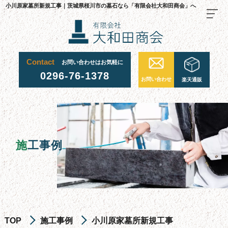
小川原家墓所新規工事｜茨城県桜川市の墓石なら「有限会社大和田商会」へ
Contact
お問い合わせはお気軽に
TOP
0296-76-1378
お問い合わせ
楽天通販
料金・ご注文の流れ
当社が選ばれる理由
施工事例
施
工事例
お墓について
お墓を建てる
お墓のリフォーム・修繕
お墓じまい
TOP
施工事例
小川原家墓所新規工事