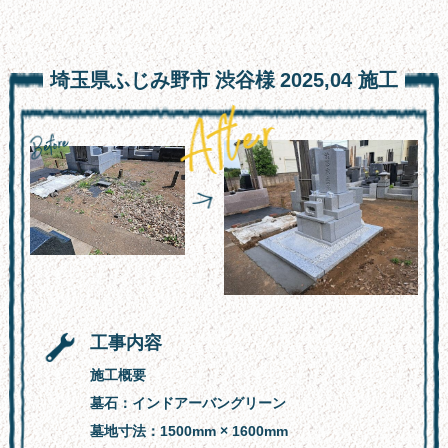
お墓の引っ越し
文字彫り
埼玉県ふじみ野市
渋谷様
2025,04
施工
採用情報
楽天通販
スタッフ紹介
よくある質問
会社概要
お問い合わせフォーム
工事内容
サイトマップ
施工概要
新着情報
墓石：インドアーバングリーン
墓地寸法：1500mm × 1600mm