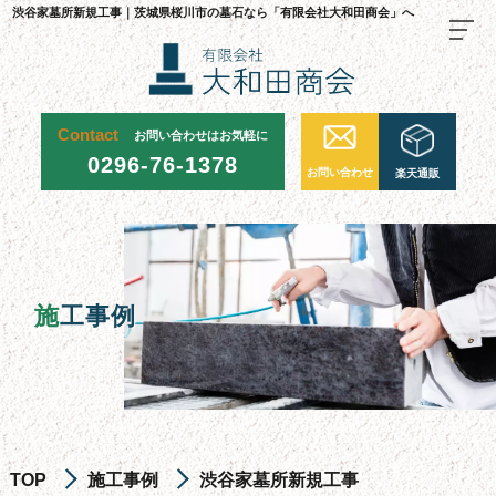
渋谷家墓所新規工事｜茨城県桜川市の墓石なら「有限会社大和田商会」へ
Contact
お問い合わせはお気軽に
TOP
0296-76-1378
お問い合わせ
楽天通販
料金・ご注文の流れ
当社が選ばれる理由
施工事例
施
工事例
お墓について
お墓を建てる
お墓のリフォーム・修繕
お墓じまい
TOP
施工事例
渋谷家墓所新規工事