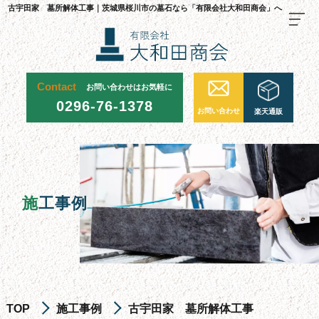
古宇田家 墓所解体工事｜茨城県桜川市の墓石なら「有限会社大和田商会」へ
Contact
お問い合わせはお気軽に
TOP
0296-76-1378
お問い合わせ
楽天通販
料金・ご注文の流れ
当社が選ばれる理由
施工事例
施
工事例
お墓について
お墓を建てる
お墓のリフォーム・修繕
お墓じまい
TOP
施工事例
古宇田家 墓所解体工事