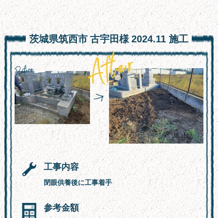
お墓の引っ越し
文字彫り
茨城県筑西市
古宇田様
2024.11
施工
採用情報
楽天通販
スタッフ紹介
よくある質問
会社概要
お問い合わせフォーム
工事内容
サイトマップ
閉眼供養後に工事着手
新着情報
参考金額